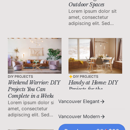
Outdoor Spaces
Lorem ipsum dolor sit
amet, consectetur
adipiscing elit. Sed
malesuada faucibus ex
nec ultricies.
DIY PROJECTS
DIY PROJECTS
Handy at Home: DIY
Weekend Warrior: DIY
Projects for the
Projects You Can
Handyman
Complete in a Weekend
Vancouver Elegant
Lorem ipsum dolor sit
Lorem ipsum dolor sit
amet, consectetur
amet, consectetur
adipiscing elit. Sed
adipiscing elit. Sed
Vancouver Modern
malesuada faucibus ex
malesuada faucibus ex
nec ultricies.
nec ultricies.