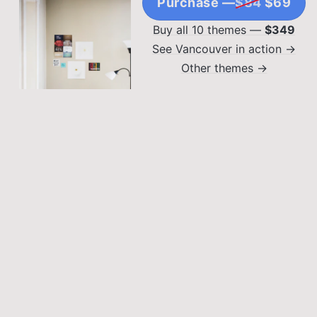
Purchase —
$84
$69
Buy all 10 themes —
$349
See Vancouver in action →
Other themes →
SPACE SAVING
Vertical Vision: Using
Vertical Space for
Storage
Lorem ipsum dolor sit
amet, consectetur
adipiscing elit. Sed
malesuada faucibus ex
DIY PROJECTS
nec ultricies.
Crafting Corner: DIY
Projects for Craft
Lovers
Lorem ipsum dolor sit
amet, consectetur
adipiscing elit. Sed
malesuada faucibus ex